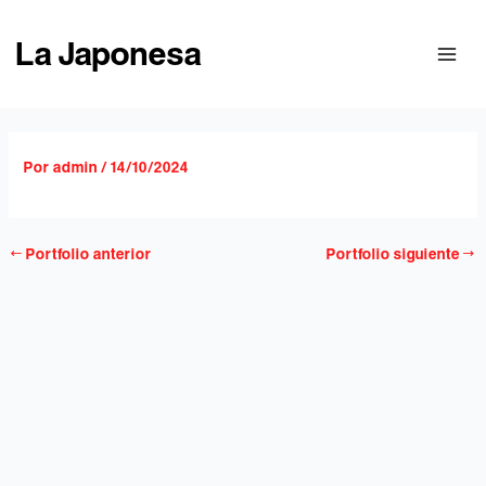
Ir
al
La Japonesa
contenido
Por
admin
/
14/10/2024
←
Portfolio anterior
Portfolio siguiente
→